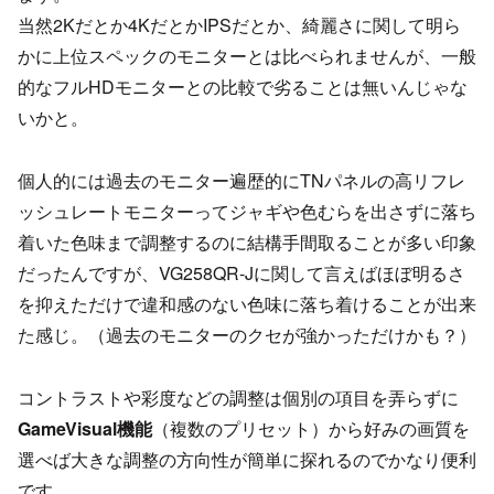
当然2Kだとか4KだとかIPSだとか、綺麗さに関して明ら
かに上位スペックのモニターとは比べられませんが、一般
的なフルHDモニターとの比較で劣ることは無いんじゃな
いかと。
個人的には過去のモニター遍歴的にTNパネルの高リフレ
ッシュレートモニターってジャギや色むらを出さずに落ち
着いた色味まで調整するのに結構手間取ることが多い印象
だったんですが、VG258QR-Jに関して言えばほぼ明るさ
を抑えただけで違和感のない色味に落ち着けることが出来
た感じ。（過去のモニターのクセが強かっただけかも？）
コントラストや彩度などの調整は個別の項目を弄らずに
GameVisual機能
（複数のプリセット）から好みの画質を
選べば大きな調整の方向性が簡単に探れるのでかなり便利
です。