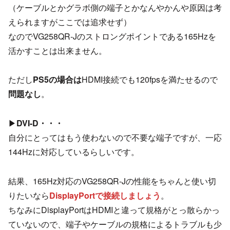
（ケーブルとかグラボ側の端子とかなんやかんや原因は考
えられますがここでは追求せず）
なのでVG258QR-Jのストロングポイントである165Hzを
活かすことは出来ません。
ただし
PS5の場合は
HDMI接続でも120fpsを満たせるので
問題なし
。
▶
DVI-D・・・
自分にとってはもう使わないので不要な端子ですが、一応
144Hzに対応しているらしいです。
結果、165Hz対応のVG258QR-Jの性能をちゃんと使い切
りたいなら
DisplayPortで接続しましょう
。
ちなみにDisplayPortはHDMIと違って規格がとっ散らかっ
ていないので、端子やケーブルの規格によるトラブルも少