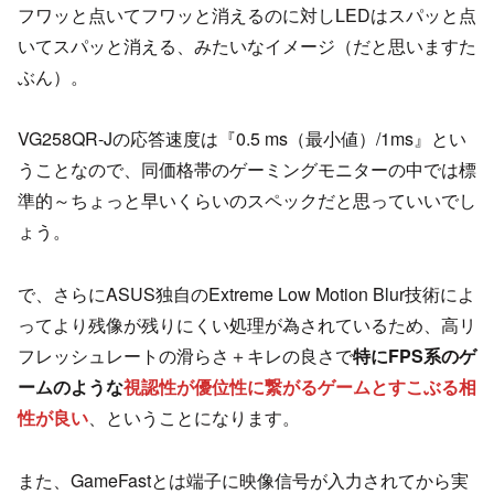
フワッと点いてフワッと消えるのに対しLEDはスパッと点
いてスパッと消える、みたいなイメージ（だと思いますた
ぶん）。
VG258QR-Jの応答速度は『0.5 ms（最小値）/1ms』とい
うことなので、同価格帯のゲーミングモニターの中では標
準的～ちょっと早いくらいのスペックだと思っていいでし
ょう。
で、さらにASUS独自のExtreme Low Motion Blur技術によ
ってより残像が残りにくい処理が為されているため、高リ
フレッシュレートの滑らさ＋キレの良さで
特にFPS系のゲ
ームのような
視認性が優位性に繋がるゲームとすこぶる相
性が良い
、ということになります。
また、GameFastとは端子に映像信号が入力されてから実