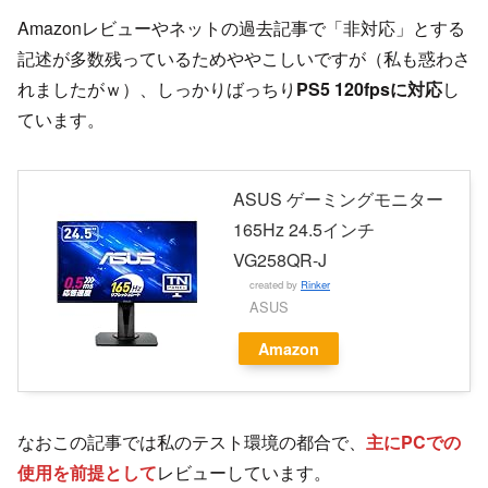
Amazonレビューやネットの過去記事で「非対応」とする
記述が多数残っているためややこしいですが（私も惑わさ
れましたがｗ）、しっかりばっちり
PS5 120fpsに対応
し
ています。
ASUS ゲーミングモニター
165Hz 24.5インチ
VG258QR-J
created by
Rinker
ASUS
Amazon
なおこの記事では私のテスト環境の都合で、
主にPCでの
使用を前提として
レビューしています。