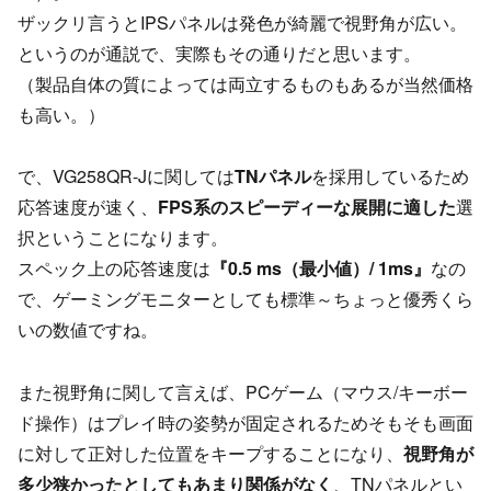
ザックリ言うとIPSパネルは発色が綺麗で視野角が広い。
というのが通説で、実際もその通りだと思います。
（製品自体の質によっては両立するものもあるが当然価格
も高い。）
で、VG258QR-Jに関しては
TNパネル
を採用しているため
応答速度が速く、
FPS系のスピーディーな展開に適した
選
択ということになります。
スペック上の応答速度は
『0.5 ms（最小値）/ 1ms』
なの
で、ゲーミングモニターとしても標準～ちょっと優秀くら
いの数値ですね。
また視野角に関して言えば、PCゲーム（マウス/キーボー
ド操作）はプレイ時の姿勢が固定されるためそもそも画面
に対して正対した位置をキープすることになり、
視野角が
多少狭かったとしてもあまり関係がなく
、TNパネルとい