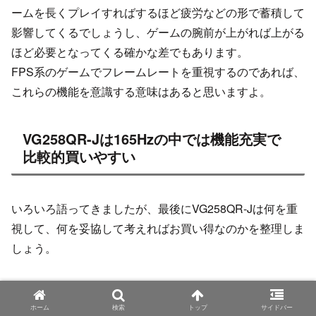
ームを長くプレイすればするほど疲労などの形で蓄積して
影響してくるでしょうし、ゲームの腕前が上がれば上がる
ほど必要となってくる確かな差でもあります。
FPS系のゲームでフレームレートを重視するのであれば、
これらの機能を意識する意味はあると思いますよ。
VG258QR-Jは165Hzの中では機能充実で
比較的買いやすい
いろいろ語ってきましたが、最後にVG258QR-Jは何を重
視して、何を妥協して考えればお買い得なのかを整理しま
しょう。
高リフレッシュレートのゲーミングモニターで言えば概ね
『144Hz』『165Hz』『240Hz』あたりが主なスペックの
ホーム
検索
トップ
サイドバー