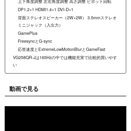
上下角度調整 左右角度調整 高さ調整 ピボット回転
DP1.2×1 HDMI1.4×1 DVI-D×1
背面ステレオスピーカー（2W×2W） 3.5mmステレオ
ミニジャック（入出力）
GamePlus
FreesyncとG-sync
応答速度とExtremeLowMotionBlurとGameFast
VG258QR-Jは165Hzの中では機能充実で比較的買いやす
い
動画で見る