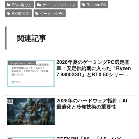
PCの選び方
ゲーミングデバイス
Radeon RX
RX9070XT
ゲーミングPC
関連記事
2026年夏のゲーミングPC選定基
Eacape from Tarkov
準：安定供給期に入った「Ryzen
7 9800X3D」とRTX 50シリーズ
の最適バランス
2026年のハードウェア指針：AI
AI
最適化と冷却技術の重要性
GEEKOM「A8」「A5」など、