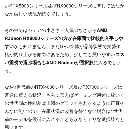
いRTX5000シリーズ及びRX9000シリーズに関してはなか
なか厳しい状況が続くでしょう。
その中ではシェアの小ささ＝人気のなさから
AMD
Radeon RX9000シリーズの方が在庫面で比較的入手しや
すい
かも知れません。またGPU全体が品薄状態で実勢価
格が釣り上がる傾向にあるため、少しでも買いやすい
コス
パ重視で選ぶ場合もAMD Radeonが選択肢
に入るでしょ
う。
なお1世代前のRTX4000シリーズ及びRX7000シリーズは
普通に買える状況。さらに言えばゲーミング用途に於いて
の世代間の性能差は上図のグラフでもわかるように正直そ
んなに無いので、在庫状況の改善を待てない場合は1世代
前のモデルを候補に入れることもかなりアリな選択肢だと
思います。