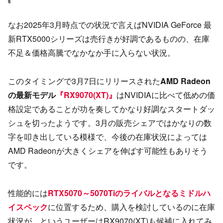
なお2025年3月時点での状況で言えばNVIDIA GeForce 最
新RTX5000シリーズは売行きが好調であるものの、在庫
不足＆価格高騰でなかなか手に入らない状況。
このタイミングで3月7日にリリースされた
AMD Radeon
の最新モデル
『RX9070(XT)』
はNVIDIAに比べて低めの価
格設定であることが功を奏してかなり好調なスタートダッ
シュを切ったようです。3月の販売シェアではかなりの数
字を叩き出している模様で、今後の在庫状況によっては
AMD Radeonが大きくシェアを伸ばす可能性もありそう
です。
性能的には
RTX5070～5070Tiのライバルとなるミドルハ
イスペック
に位置するため、購入を検討しているのに在庫
状況が…というユーザーはRX9070(XT)も候補に入れてみ