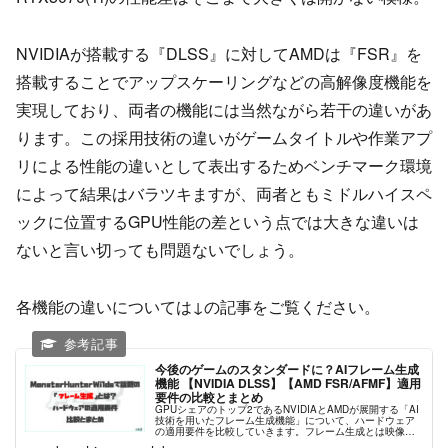
NVIDIAが搭載する『DLSS』に対してAMDは『FSR』を
搭載することでアップスケーリングなどの高解像度機能を
実現しており、両者の機能には当然ながら若干の違いがあ
ります。この採用技術の違いがゲームタイトルや作業アプ
リによる性能の違いとして表出するためベンチマーク環境
によって結果はバラツキますが、両者ともミドルハイスペ
ックに位置するGPU性能の差という点では大きな違いは
ないと言い切っても問題ないでしょう。
各機能の違いについては↓の記事をご覧ください。
今後のゲームのスタンダードに？AIフレーム生成
機能 【NVIDIA DLSS】【AMD FSR/AFMF】適用
要件の比較とまとめ
GPUシェアのトップ2であるNVIDIAとAMDが展開する「AI
技術を用いたフレーム生成機能」について、ハードウェア
の適用要件を比較していきます。フレーム生成とは映像の
フレームとフレームの間にGPUのAI技術を用いて後加工と