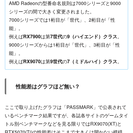
AMD Radeonの型番命名規則は7000シリーズと9000
シリーズの間で大きく変更されました。
7000シリーズでは1桁目が「世代」、2桁目が「性
能」。
例えば
RX7900
は第
7世代
の
9（ハイエンド）クラス
。
9000シリーズからは1桁目が「世代」、3桁目が「性
能」。
例えば
RX9070
は第
9世代
の
7（ミドルハイ）クラス
。
性能差はグラフほど無い？
ここで取り上げたグラフは「PASSMARK」で公表されて
いるベンチマーク結果ですが、各誌各サイトのゲームタイ
トル別ベンチマークなどを見る限りではRX9070(XT)と
RTX5070(Ti)の性能差はそこまで大きくは開かない模様。