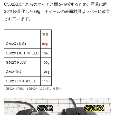
G502Xはこれらのマイナス面を払拭するため、重量は約
30％軽量化した89g、ホイールの表面材質はラバーに改善
されています。
重量
G502X (有線)
89g
G502X LIGHTSPEED
102g
G502X PLUS
106g
G502 有線
121g
G502 LIGHTSPEED
114g
G502X（有線）はG502から30％近い軽量化