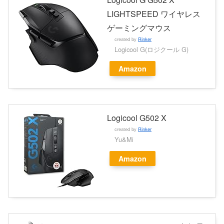
LIGHTSPEED ワイヤレス
ゲーミングマウス
created by
Rinker
Logicool G(ロジクール G)
Amazon
Logicool G502 X
created by
Rinker
Yu&Mi
Amazon