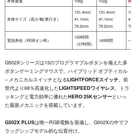
本体重量
106g
102g
89g
131.4mm
131.4mm
131
本体サイズ（高さ/幅/奥行き）
41.1mm
41.1mm
41.
79.2mm
79.2mm
79.
130時間
電池寿命（RGBオン時）
140時間
—
（37時間）
G502Xシリーズは13のプログラマブルボタンを備えた多
ボタンゲーミングマウスで、ハイブリッド オプティカル
– メカニカルスイッチとなる
LIGHTFORCEスイッチ
、前
世代より68％高速化した
LIGHTSPEEDワイヤレス
、トラ
ッキングと電力効率に優れた
HERO 25Kセンサー
といっ
た最新メカニックを搭載しています。
G502X PLUS
は唯一RGB電飾を装備し、G502Xの中でフ
ラッグシップモデル的な位置付け。