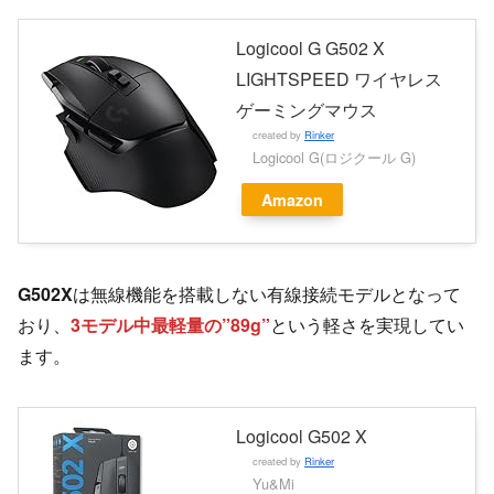
Logicool G G502 X
LIGHTSPEED ワイヤレス
ゲーミングマウス
created by
Rinker
Logicool G(ロジクール G)
Amazon
G502X
は無線機能を搭載しない有線接続モデルとなって
おり、
3モデル中最軽量の”89g”
という軽さを実現してい
ます。
Logicool G502 X
created by
Rinker
Yu&Mi