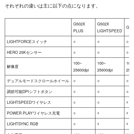
それぞれの違いは主に以下の点になります。
G502X
G502X
G50
PLUS
LIGHTSPEED
LIGHTFORCEスイッチ
○
○
○
HERO 25Kセンサー
○
○
○
100~
100~
100
解像度
25600dpi
25600dpi
256
デュアルモードスクロールホイール
○
○
○
調節可能DPIシフトボタン
○
○
○
LIGHTSPEEDワイヤレス
○
○
☓
POWER PLAYワイヤレス充電
○
☓
☓
LIGHTSYNC RGB
☓
☓
○