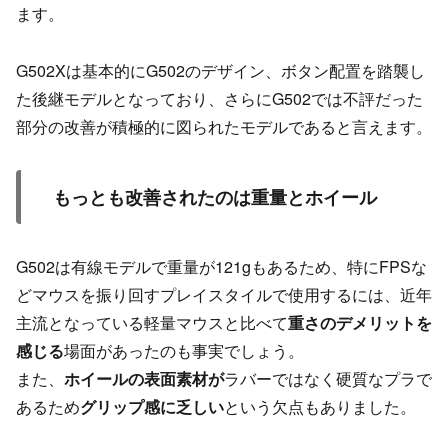
ます。
G502Xは基本的にG502のデザイン、ボタン配置を踏襲し
た後継モデルとなっており、さらにG502では不評だった
部分の改善が積極的に図られたモデルであると言えます。
もっとも改善されたのは重量とホイール
G502は有線モデルで重量が121gもあるため、特にFPSな
どマウスを振り回すプレイスタイルで使用するには、近年
主流となっている軽量マウスと比べて
重さのデメリットを
感じる
場面があったのも事実でしょう。
また、
ホイールの表面素材が
ラバーではなく硬質なプラで
あるため
グリップ感に乏しい
という欠点もありました。