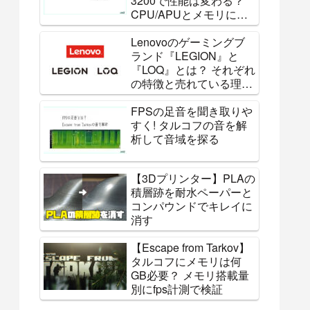
3200で性能は変わる？
CPU/APUとメモリにつ
いて
Lenovoのゲーミングブ
ランド『LEGION』と
『LOQ』とは？ それぞれ
の特徴と売れている理由
を解説
FPSの足音を聞き取りや
すく! タルコフの音を解
析して音域を探る
【3Dプリンター】PLAの
積層跡を耐水ペーパーと
コンパウンドでキレイに
消す
【Escape from Tarkov】
タルコフにメモリは何
GB必要？ メモリ搭載量
別にfps計測で検証