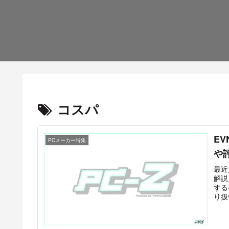
コスパ
E
PCメーカー特集
や
最近
解説
する
り扱