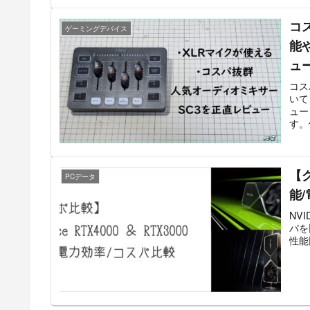
コス
ゲーミングデバイス
能
ュ
コス
いて
ュー
す。
【グ
PCデータ
能
NV
パを
性能