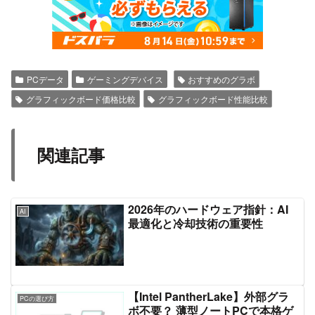
PCデータ
ゲーミングデバイス
おすすめのグラボ
グラフィックボード価格比較
グラフィックボード性能比較
関連記事
2026年のハードウェア指針：AI
AI
最適化と冷却技術の重要性
【Intel PantherLake】外部グラ
PCの選び方
ボ不要？ 薄型ノートPCで本格ゲ