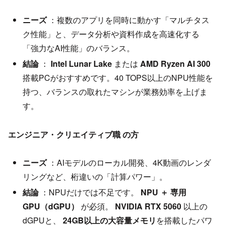
ニーズ
：複数のアプリを同時に動かす「マルチタス
ク性能」と、データ分析や資料作成を高速化する
「強力なAI性能」のバランス。
結論
：
Intel Lunar Lake
または
AMD Ryzen AI 300
搭載PCがおすすめです。40 TOPS以上のNPU性能を
持つ、バランスの取れたマシンが業務効率を上げま
す。
エンジニア・クリエイティブ職 の方
ニーズ
：AIモデルのローカル開発、4K動画のレンダ
リングなど、桁違いの「計算パワー」。
結論
：NPUだけでは不足です。
NPU ＋ 専用
GPU（dGPU）
が必須。
NVIDIA RTX 5060
以上の
dGPUと、
24GB以上の大容量メモリ
を搭載したパワ