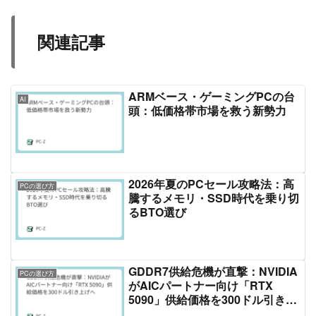
関連記事
ARMベース・ゲーミングPCの台
AI
頭：低価格帯市場を救う新勢力
2026年夏のPCセール攻略法：高
PCの選び方
騰するメモリ・SSD時代を乗り切
るBTO選び
GDDR7供給危機が直撃：NVIDIA
PCの選び方
がAICパートナー向け「RTX
5090」供給価格を300ドル引き上
げへ